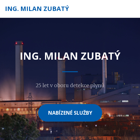
ING. MILAN ZUBATÝ
ING. MILAN ZUBATÝ
25 let v oboru detekce plynů
NABÍZENÉ SLUŽBY