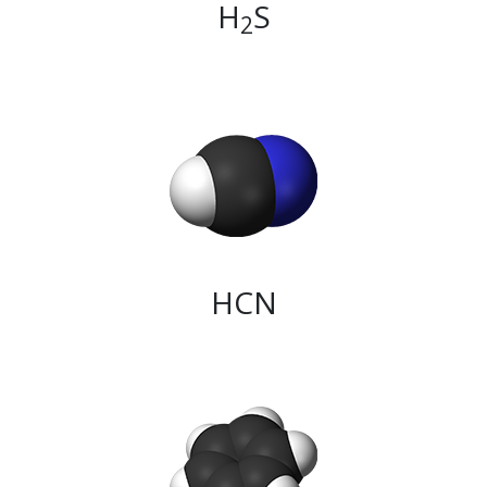
H
S
2
HCN