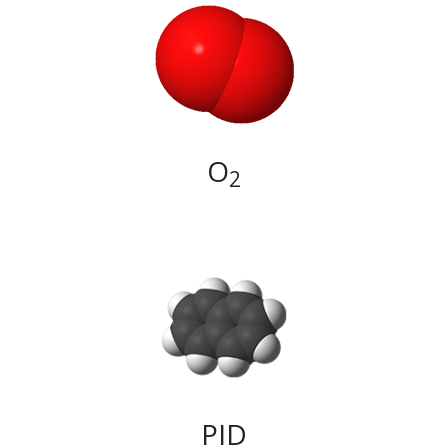
O
2
PID