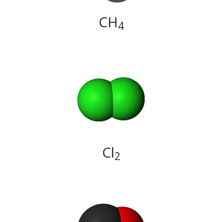
CH
4
Cl
2