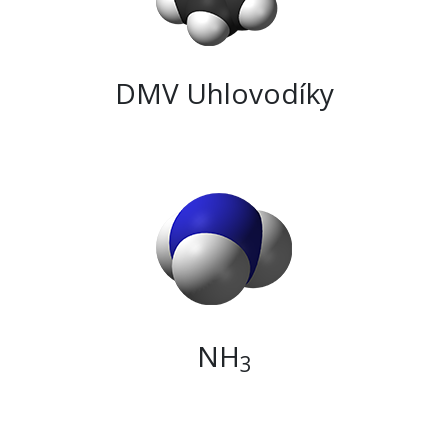
DMV Uhlovodíky
NH
3